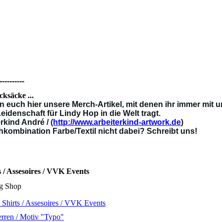
----------
cksäcke ...
en euch hier unsere Merch-Artikel, mit denen ihr immer mit
eidenschaft für Lindy Hop in die Welt tragt.
erkind André /
(http://www.arbeiterkind-artwork.de
)
hkombination Farbe/Textil nicht dabei? Schreibt uns!
 / Assesoires / VVK Events
g Shop
Shirts / Assesoires / VVK Events
erren / Motiv "Typo"