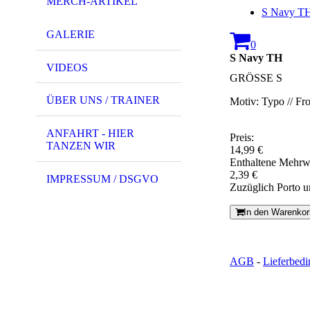
MERCH-ARTIKEL
S Navy T
GALERIE
0
S Navy TH
VIDEOS
GRÖSSE S
ÜBER UNS / TRAINER
Motiv: Typo // Fro
ANFAHRT - HIER
Preis:
TANZEN WIR
14,99 €
Enthaltene Mehrw
2,39 €
IMPRESSUM / DSGVO
Zuzüglich Porto 
In den Warenkor
AGB
-
Lieferbed