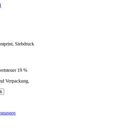
H
ntprint, Siebdruck
ertsteuer 19 %
und Verpackung.
b
ingungen